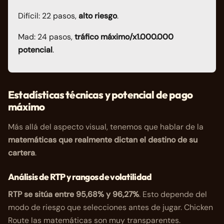
Difícil: 22 pasos,
alto riesgo
.
Mad: 24 pasos,
tráfico máximo/x1.000.000
potencial
.
Estadísticas técnicas y potencial de pago
máximo
Más allá del aspecto visual, tenemos que hablar de la
matemáticas que realmente dictan el destino de su
cartera
.
Análisis de RTP y rangos de volatilidad
RTP se sitúa entre 95,68% y 96,27%
. Esto depende del
modo de riesgo que selecciones antes de jugar.
Chicken
Route
las matemáticas son muy transparentes.