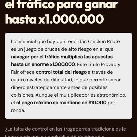
el tráfico para ganar
hasta x1.000.000
Lo esencial que hay que recordar:
Chicken Route
es un juego de cruces de alto riesgo en el que
navegar por el tráfico multiplica las apuestas
hasta un enorme x1.000.000
. Este título Provably
Fair ofrece
control total del riesgo
a través de
cuatro niveles de dificultad, lo que permite sacar
dinero estratégicamente antes de posibles
colisiones. Aunque el multiplicador es astronómico,
el
el pago máximo se mantiene en $10.000
por
ronda.
¿La falta de control en las tragaperras tradicionales le
hace sentir que su bankroll está destinado a