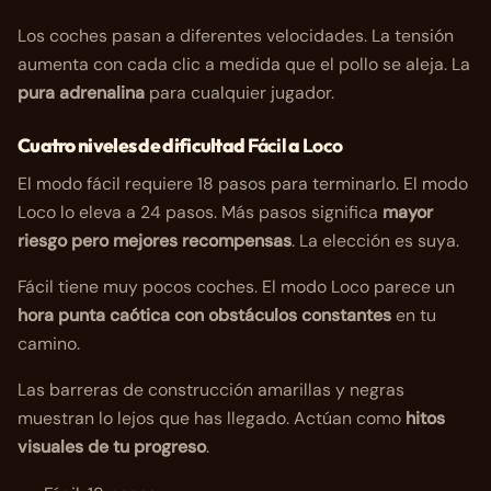
Los coches pasan a diferentes velocidades. La tensión
aumenta con cada clic a medida que el pollo se aleja. La
pura adrenalina
para cualquier jugador.
Cuatro niveles de dificultad
Fácil
a
Loco
El modo fácil requiere 18 pasos para terminarlo. El modo
Loco lo eleva a 24 pasos. Más pasos significa
mayor
riesgo pero mejores recompensas
. La elección es suya.
Fácil tiene muy pocos coches. El modo Loco parece un
hora punta caótica con obstáculos constantes
en tu
camino.
Las barreras de construcción amarillas y negras
muestran lo lejos que has llegado. Actúan como
hitos
visuales de tu progreso
.