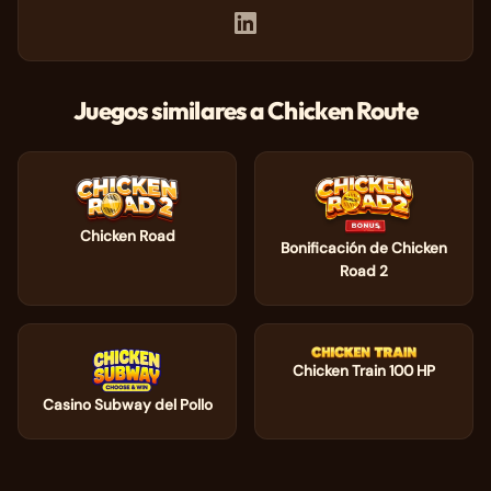
Juegos similares a
Chicken Route
Chicken Road
Bonificación de Chicken
Road 2
Chicken Train 100 HP
Casino Subway del Pollo