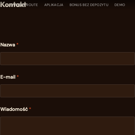
Kontakt
Przejdź
CHICKEN ROUTE
APLIKACJA
BONUS BEZ DEPOZYTU
DEMO
do
treści
Nazwa
*
E-mail
*
Wiadomość
*