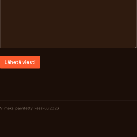
Lähetä viesti
Viimeksi päivitetty: kesäkuu 2026